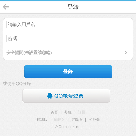
登錄
安全提問(未設置請忽略)
登錄
或使用QQ登錄
首頁
|
登錄
|
註冊
標準版
|
觸屏版
|
電腦版
|
客戶端
© Comsenz Inc.