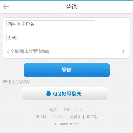
登錄
安全提問(未設置請忽略)
登錄
或使用QQ登錄
首頁
|
登錄
|
註冊
標準版
|
觸屏版
|
電腦版
|
客戶端
© Comsenz Inc.