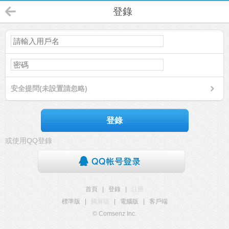
登錄
安全提問(未設置請忽略)
登錄
或使用QQ登錄
首頁
|
登錄
|
註冊
標準版
|
觸屏版
|
電腦版
|
客戶端
© Comsenz Inc.