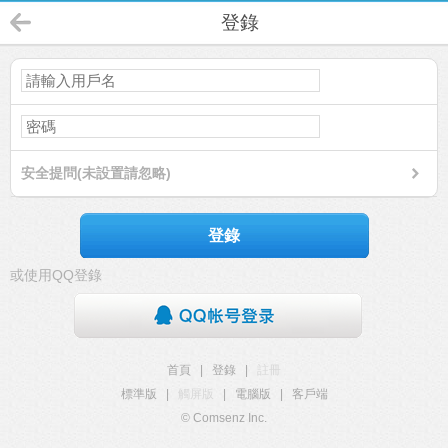
登錄
安全提問(未設置請忽略)
登錄
或使用QQ登錄
首頁
|
登錄
|
註冊
標準版
|
觸屏版
|
電腦版
|
客戶端
© Comsenz Inc.