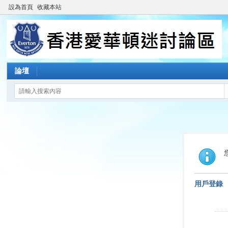
設為首頁
收藏本站
論壇
用戶登錄