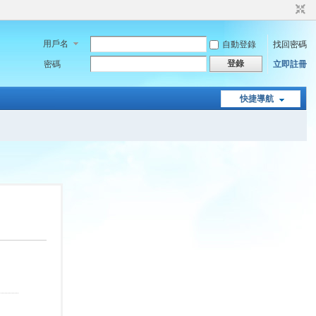
用戶名
自動登錄
找回密碼
登錄
密碼
立即註冊
快捷導航