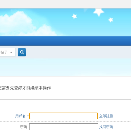
帖子
搜
索
您需要先登錄才能繼續本操作
用戶名
立即註冊
密碼:
找回密碼