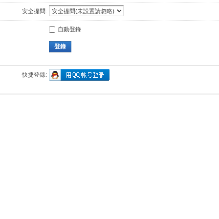
安全提問:
自動登錄
登錄
快捷登錄: