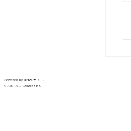
Powered by
Discuz!
X3.2
© 2001-2013
Comsenz Inc.