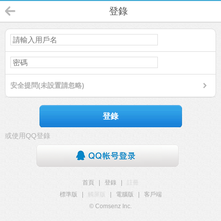
登錄
安全提問(未設置請忽略)
登錄
或使用QQ登錄
首頁
|
登錄
|
註冊
標準版
|
觸屏版
|
電腦版
|
客戶端
© Comsenz Inc.