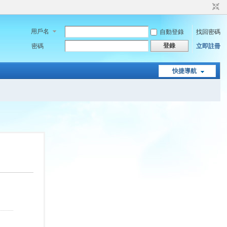
用戶名
自動登錄
找回密碼
登錄
密碼
立即註冊
快捷導航