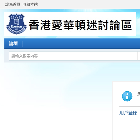
設為首頁
收藏本站
論壇
用戶登錄