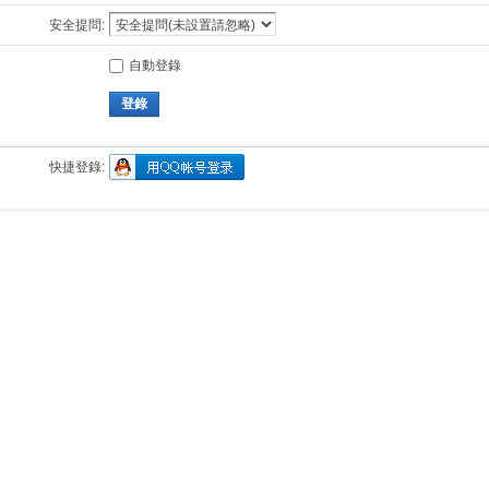
安全提問:
自動登錄
登錄
快捷登錄: