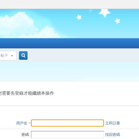
帖子
搜
索
您需要先登錄才能繼續本操作
用戶名
立即註冊
密碼:
找回密碼