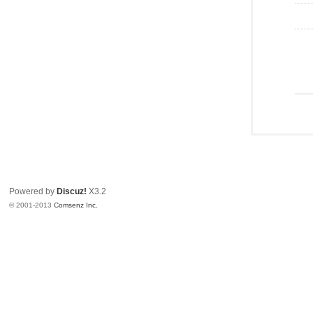
Powered by
Discuz!
X3.2
© 2001-2013
Comsenz Inc.