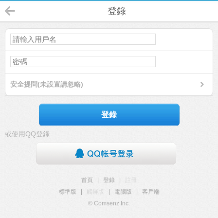
登錄
安全提問(未設置請忽略)
登錄
或使用QQ登錄
首頁
|
登錄
|
註冊
標準版
|
觸屏版
|
電腦版
|
客戶端
© Comsenz Inc.