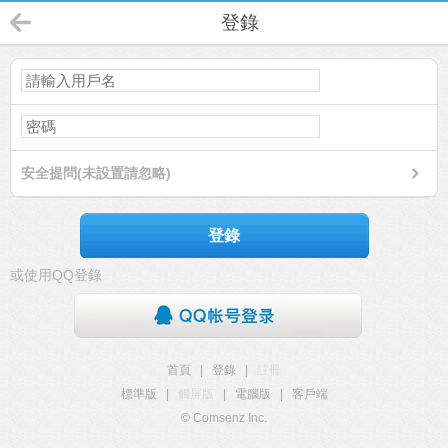
登錄
安全提問(未設置請忽略)
登錄
或使用QQ登錄
首頁
|
登錄
|
註冊
標準版
|
觸屏版
|
電腦版
|
客戶端
© Comsenz Inc.