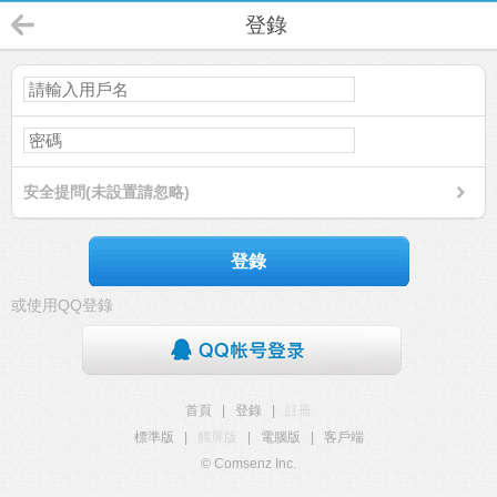
登錄
安全提問(未設置請忽略)
登錄
或使用QQ登錄
首頁
|
登錄
|
註冊
標準版
|
觸屏版
|
電腦版
|
客戶端
© Comsenz Inc.