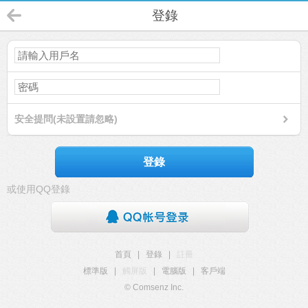
登錄
安全提問(未設置請忽略)
登錄
或使用QQ登錄
首頁
|
登錄
|
註冊
標準版
|
觸屏版
|
電腦版
|
客戶端
© Comsenz Inc.