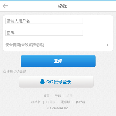
登錄
安全提問(未設置請忽略)
登錄
或使用QQ登錄
首頁
|
登錄
|
註冊
標準版
|
觸屏版
|
電腦版
|
客戶端
© Comsenz Inc.