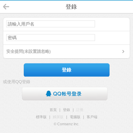
登錄
安全提問(未設置請忽略)
登錄
或使用QQ登錄
首頁
|
登錄
|
註冊
標準版
|
觸屏版
|
電腦版
|
客戶端
© Comsenz Inc.