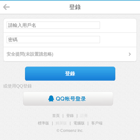
登錄
安全提問(未設置請忽略)
登錄
或使用QQ登錄
首頁
|
登錄
|
註冊
標準版
|
觸屏版
|
電腦版
|
客戶端
© Comsenz Inc.