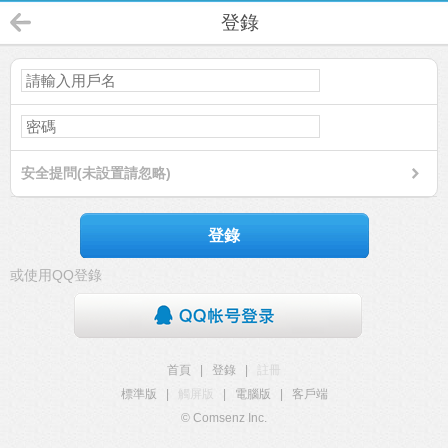
登錄
安全提問(未設置請忽略)
登錄
或使用QQ登錄
首頁
|
登錄
|
註冊
標準版
|
觸屏版
|
電腦版
|
客戶端
© Comsenz Inc.