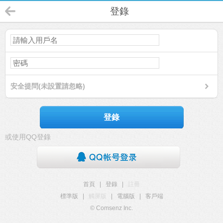
登錄
安全提問(未設置請忽略)
登錄
或使用QQ登錄
首頁
|
登錄
|
註冊
標準版
|
觸屏版
|
電腦版
|
客戶端
© Comsenz Inc.