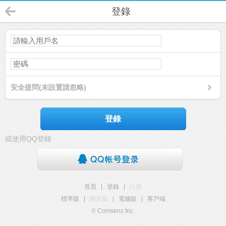
登錄
安全提問(未設置請忽略)
登錄
或使用QQ登錄
首頁
|
登錄
|
註冊
標準版
|
觸屏版
|
電腦版
|
客戶端
© Comsenz Inc.