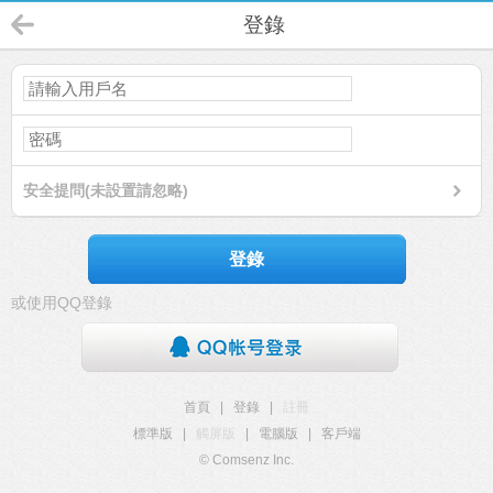
登錄
安全提問(未設置請忽略)
登錄
或使用QQ登錄
首頁
|
登錄
|
註冊
標準版
|
觸屏版
|
電腦版
|
客戶端
© Comsenz Inc.