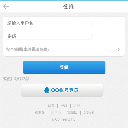
登錄
安全提問(未設置請忽略)
登錄
或使用QQ登錄
首頁
|
登錄
|
註冊
標準版
|
觸屏版
|
電腦版
|
客戶端
© Comsenz Inc.