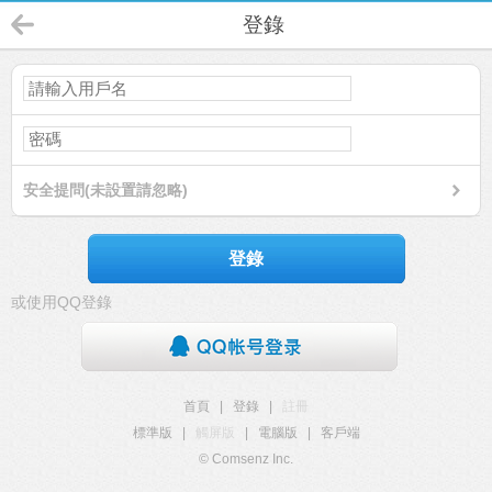
登錄
安全提問(未設置請忽略)
登錄
或使用QQ登錄
首頁
|
登錄
|
註冊
標準版
|
觸屏版
|
電腦版
|
客戶端
© Comsenz Inc.