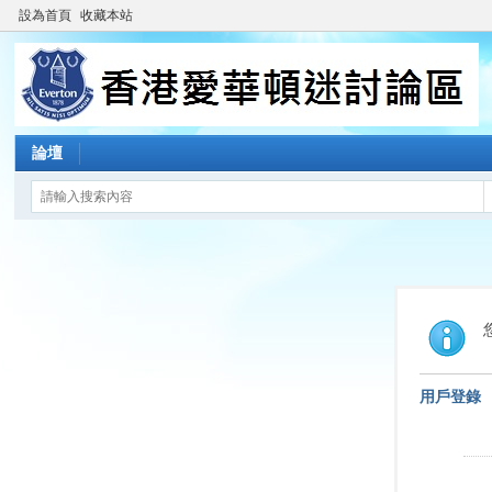
設為首頁
收藏本站
論壇
用戶登錄