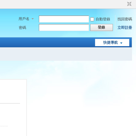
用戶名
自動登錄
找回密碼
登錄
密碼
立即註冊
快捷導航