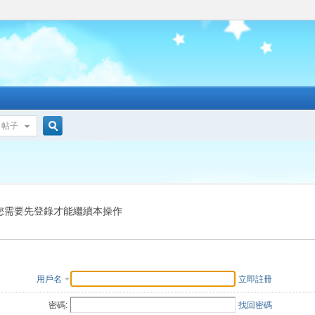
帖子
搜
索
您需要先登錄才能繼續本操作
用戶名
立即註冊
密碼:
找回密碼