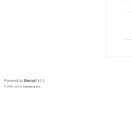
Powered by
Discuz!
X3.2
© 2001-2013
Comsenz Inc.