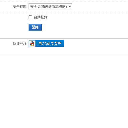
安全提問:
自動登錄
登錄
快捷登錄: