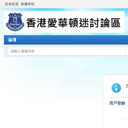
設為首頁
收藏本站
論壇
用戶登錄