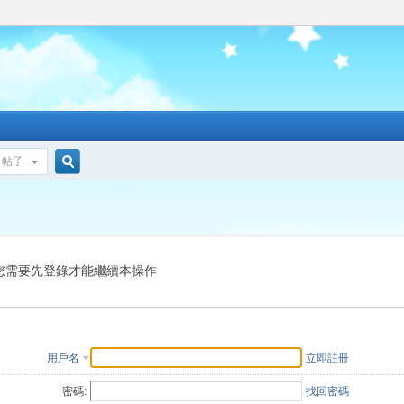
帖子
搜
索
您需要先登錄才能繼續本操作
用戶名
立即註冊
密碼:
找回密碼