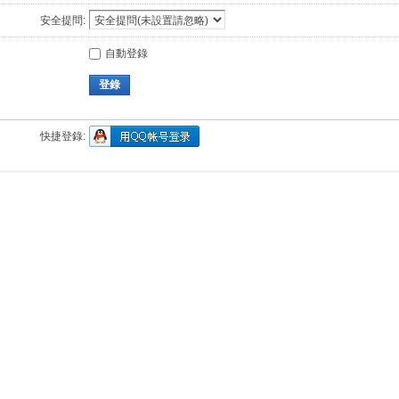
安全提問:
自動登錄
登錄
快捷登錄: