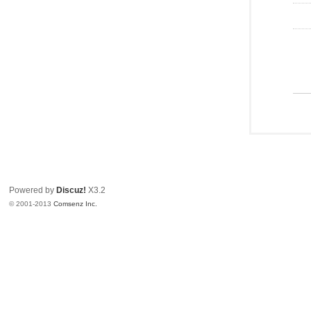
Powered by
Discuz!
X3.2
© 2001-2013
Comsenz Inc.