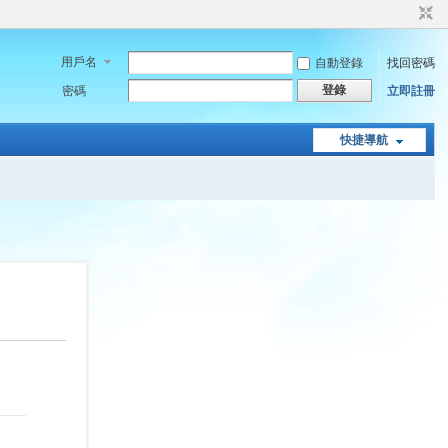
用戶名
自動登錄
找回密碼
登錄
密碼
立即註冊
快捷導航