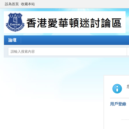
設為首頁
收藏本站
論壇
用戶登錄