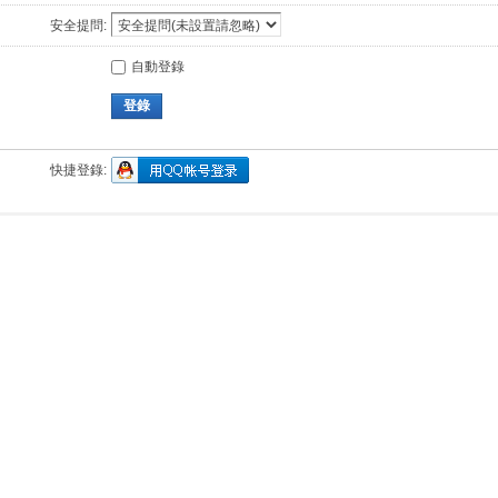
安全提問:
自動登錄
登錄
快捷登錄: