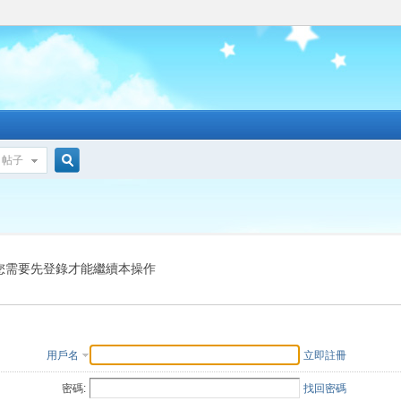
帖子
搜
索
您需要先登錄才能繼續本操作
用戶名
立即註冊
密碼:
找回密碼