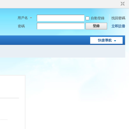
用戶名
自動登錄
找回密碼
登錄
密碼
立即註冊
快捷導航