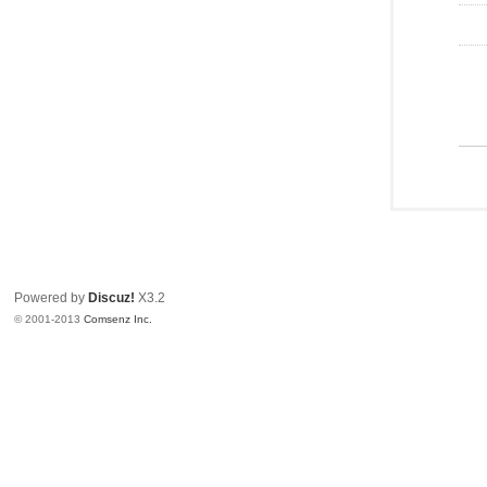
Powered by
Discuz!
X3.2
© 2001-2013
Comsenz Inc.