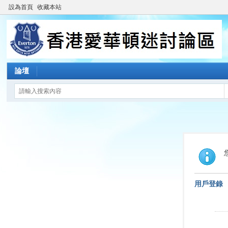
設為首頁
收藏本站
論壇
用戶登錄