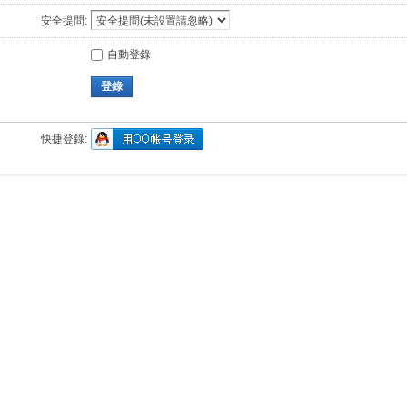
安全提問:
自動登錄
登錄
快捷登錄: