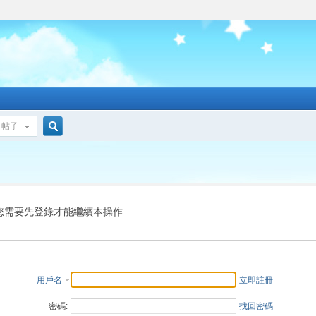
帖子
搜
索
您需要先登錄才能繼續本操作
用戶名
立即註冊
密碼:
找回密碼