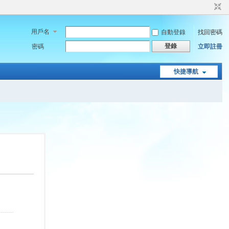
用戶名
自動登錄
找回密碼
登錄
密碼
立即註冊
快捷導航