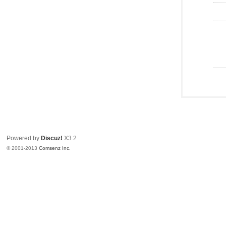
Powered by
Discuz!
X3.2
© 2001-2013
Comsenz Inc.