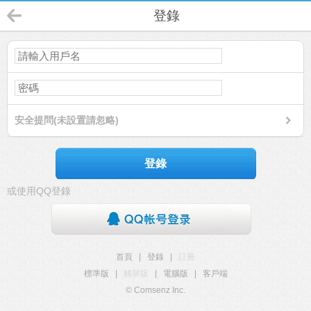
登錄
安全提問(未設置請忽略)
登錄
或使用QQ登錄
首頁
|
登錄
|
註冊
標準版
|
觸屏版
|
電腦版
|
客戶端
© Comsenz Inc.