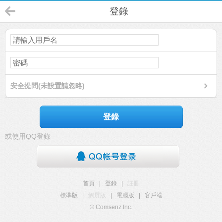
登錄
安全提問(未設置請忽略)
登錄
或使用QQ登錄
首頁
|
登錄
|
註冊
標準版
|
觸屏版
|
電腦版
|
客戶端
© Comsenz Inc.