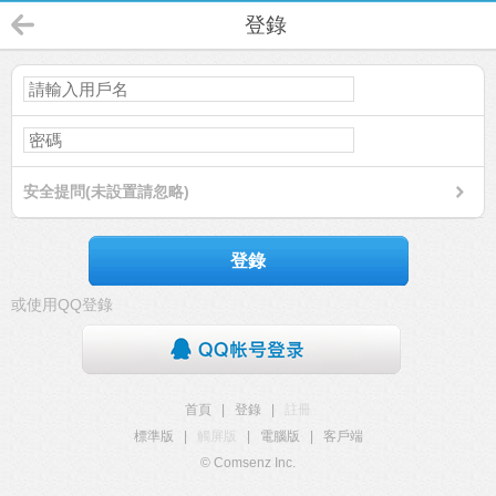
登錄
安全提問(未設置請忽略)
登錄
或使用QQ登錄
首頁
|
登錄
|
註冊
標準版
|
觸屏版
|
電腦版
|
客戶端
© Comsenz Inc.