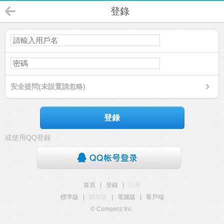
登錄
安全提問(未設置請忽略)
登錄
或使用QQ登錄
首頁
|
登錄
|
註冊
標準版
|
觸屏版
|
電腦版
|
客戶端
© Comsenz Inc.