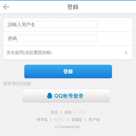
登錄
安全提問(未設置請忽略)
登錄
或使用QQ登錄
首頁
|
登錄
|
註冊
標準版
|
觸屏版
|
電腦版
|
客戶端
© Comsenz Inc.