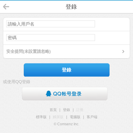
登錄
安全提問(未設置請忽略)
登錄
或使用QQ登錄
首頁
|
登錄
|
註冊
標準版
|
觸屏版
|
電腦版
|
客戶端
© Comsenz Inc.