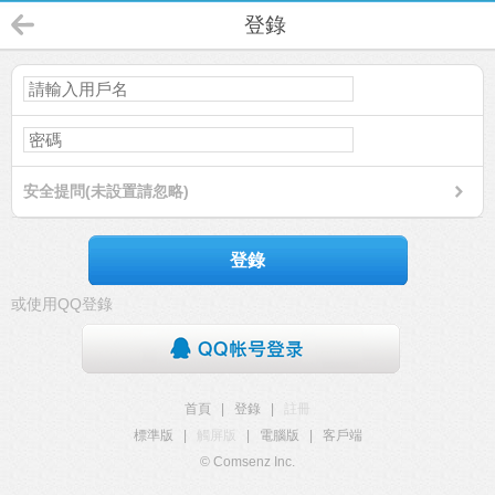
登錄
安全提問(未設置請忽略)
登錄
或使用QQ登錄
首頁
|
登錄
|
註冊
標準版
|
觸屏版
|
電腦版
|
客戶端
© Comsenz Inc.