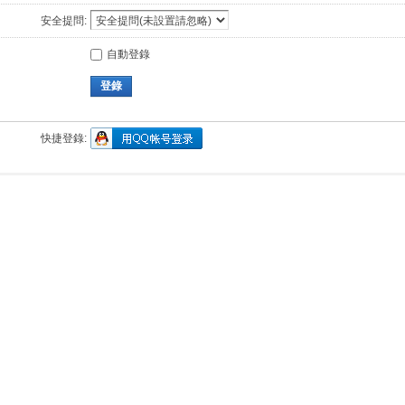
安全提問:
自動登錄
登錄
快捷登錄: