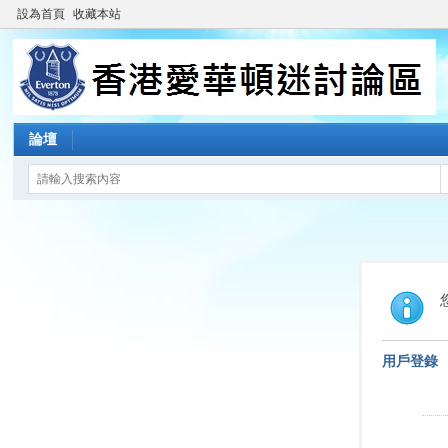
設為首頁
收藏本站
論壇
用戶登錄