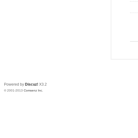
Powered by
Discuz!
X3.2
© 2001-2013
Comsenz Inc.