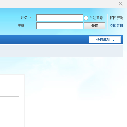
用戶名
自動登錄
找回密碼
登錄
密碼
立即註冊
快捷導航