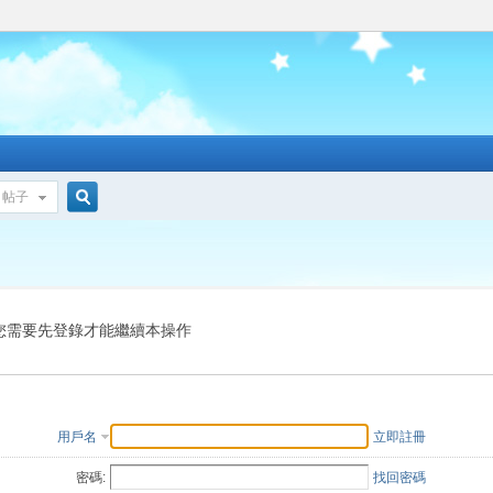
帖子
搜
索
您需要先登錄才能繼續本操作
用戶名
立即註冊
密碼:
找回密碼