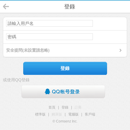
登錄
安全提問(未設置請忽略)
登錄
或使用QQ登錄
首頁
|
登錄
|
註冊
標準版
|
觸屏版
|
電腦版
|
客戶端
© Comsenz Inc.