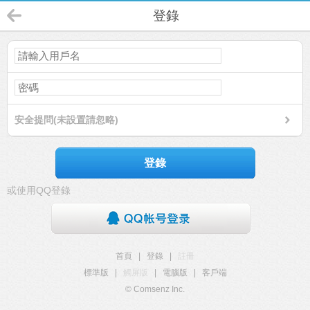
登錄
安全提問(未設置請忽略)
登錄
或使用QQ登錄
首頁
|
登錄
|
註冊
標準版
|
觸屏版
|
電腦版
|
客戶端
© Comsenz Inc.