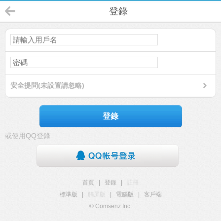
登錄
安全提問(未設置請忽略)
登錄
或使用QQ登錄
首頁
|
登錄
|
註冊
標準版
|
觸屏版
|
電腦版
|
客戶端
© Comsenz Inc.