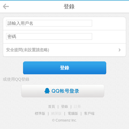
登錄
安全提問(未設置請忽略)
登錄
或使用QQ登錄
首頁
|
登錄
|
註冊
標準版
|
觸屏版
|
電腦版
|
客戶端
© Comsenz Inc.