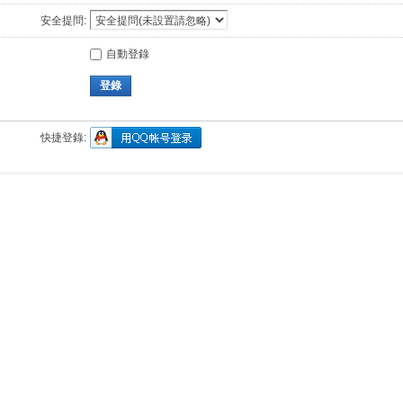
安全提問:
自動登錄
登錄
快捷登錄: