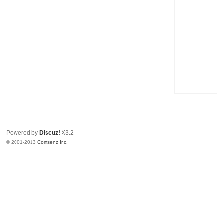
Powered by
Discuz!
X3.2
© 2001-2013
Comsenz Inc.