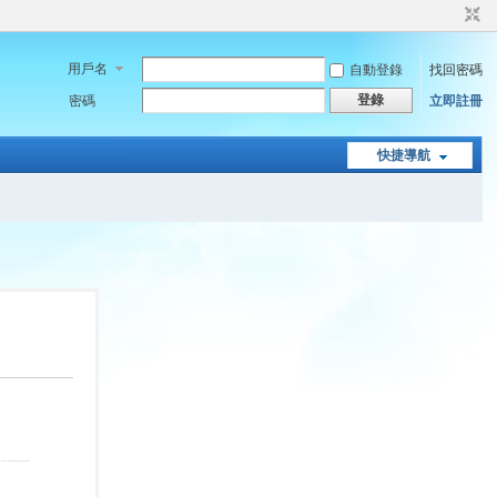
用戶名
自動登錄
找回密碼
登錄
密碼
立即註冊
快捷導航