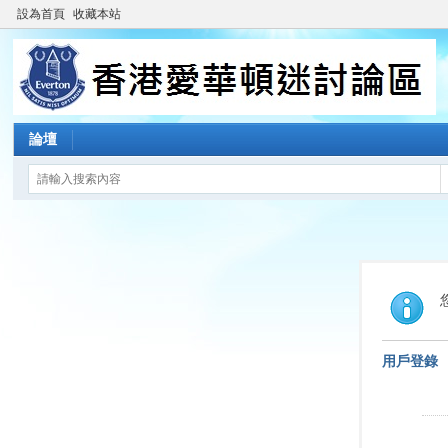
設為首頁
收藏本站
論壇
用戶登錄