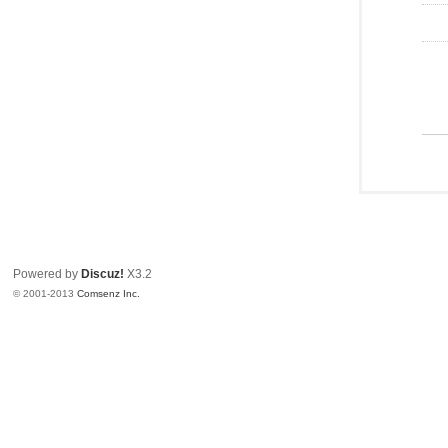
Powered by
Discuz!
X3.2
© 2001-2013
Comsenz Inc.