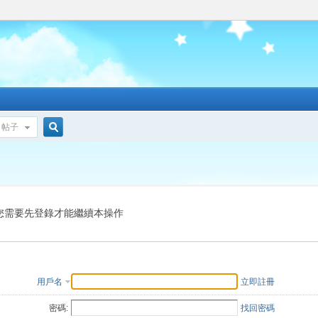
帖子
搜
索
您需要先登錄才能繼續本操作
用戶名
立即註冊
密碼:
找回密碼