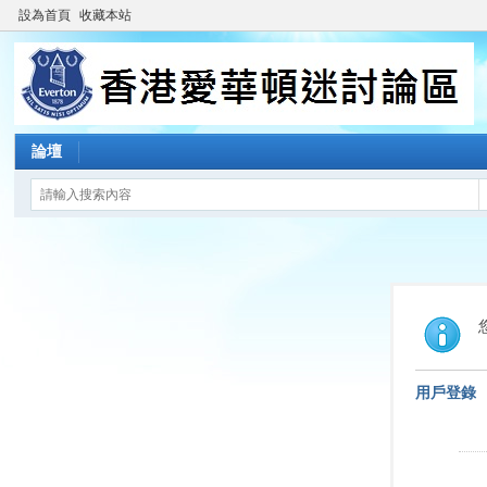
設為首頁
收藏本站
論壇
用戶登錄