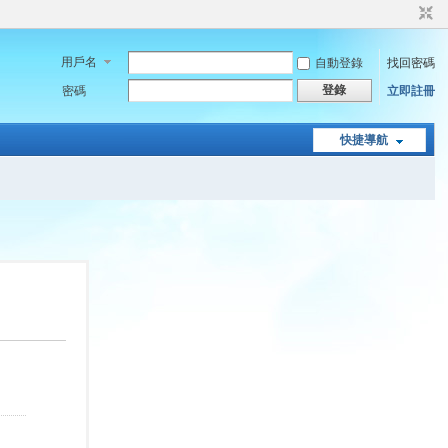
用戶名
自動登錄
找回密碼
登錄
密碼
立即註冊
快捷導航