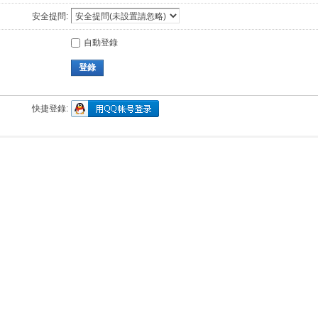
安全提問:
自動登錄
登錄
快捷登錄: