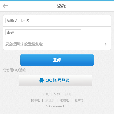
登錄
安全提問(未設置請忽略)
登錄
或使用QQ登錄
首頁
|
登錄
|
註冊
標準版
|
觸屏版
|
電腦版
|
客戶端
© Comsenz Inc.