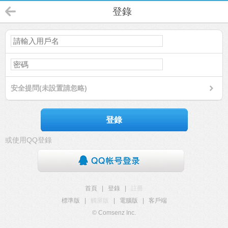
登錄
安全提問(未設置請忽略)
登錄
或使用QQ登錄
首頁
|
登錄
|
註冊
標準版
|
觸屏版
|
電腦版
|
客戶端
© Comsenz Inc.