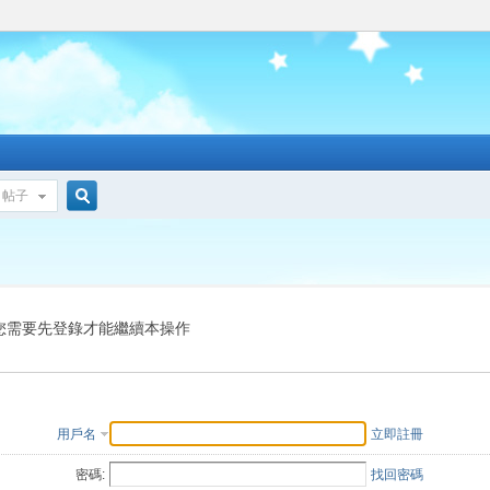
帖子
搜
索
您需要先登錄才能繼續本操作
用戶名
立即註冊
密碼:
找回密碼