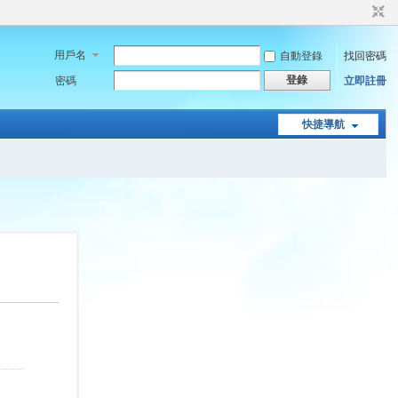
用戶名
自動登錄
找回密碼
登錄
密碼
立即註冊
快捷導航