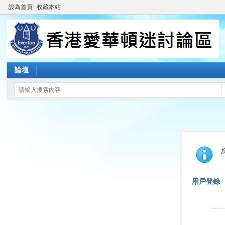
設為首頁
收藏本站
論壇
用戶登錄