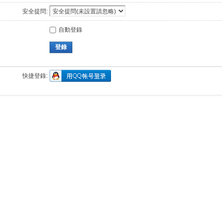
安全提問:
自動登錄
登錄
快捷登錄: