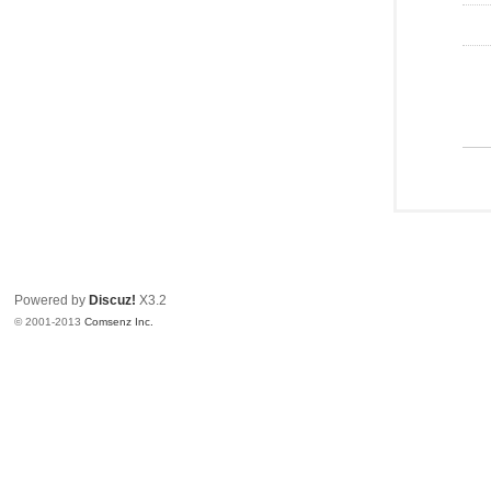
Powered by
Discuz!
X3.2
© 2001-2013
Comsenz Inc.