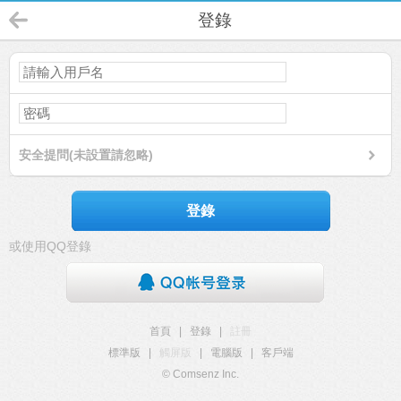
登錄
安全提問(未設置請忽略)
登錄
或使用QQ登錄
首頁
|
登錄
|
註冊
標準版
|
觸屏版
|
電腦版
|
客戶端
© Comsenz Inc.