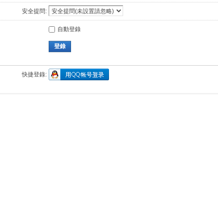
安全提問:
自動登錄
登錄
快捷登錄: