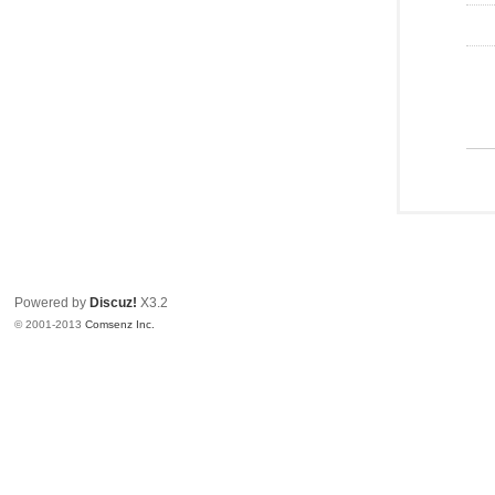
Powered by
Discuz!
X3.2
© 2001-2013
Comsenz Inc.