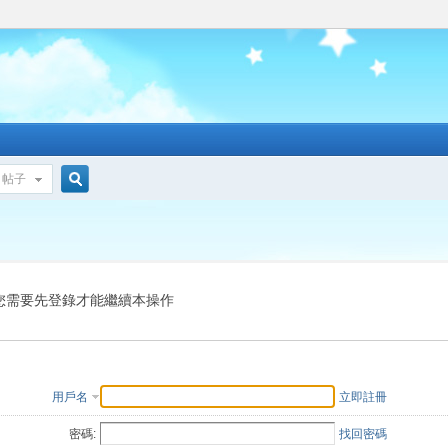
帖子
搜
索
您需要先登錄才能繼續本操作
用戶名
立即註冊
密碼:
找回密碼