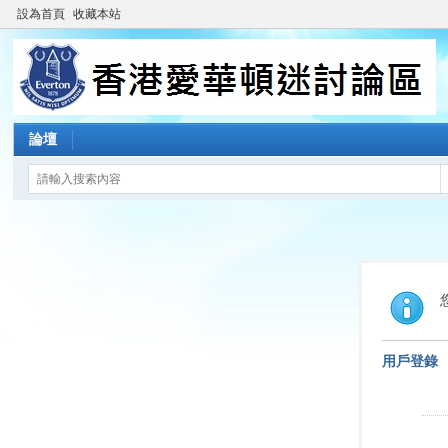
設為首頁
收藏本站
論壇
用戶登錄