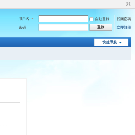
用戶名
自動登錄
找回密碼
登錄
密碼
立即註冊
快捷導航