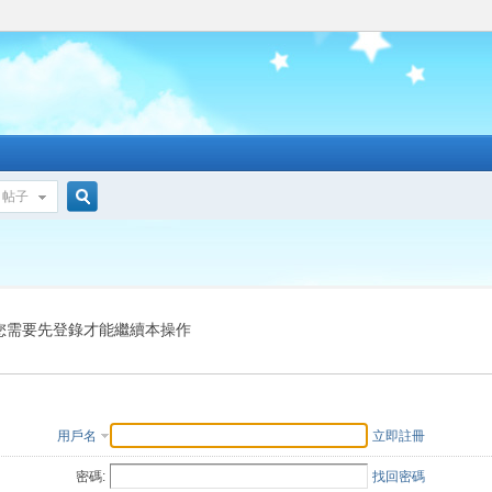
帖子
搜
索
您需要先登錄才能繼續本操作
用戶名
立即註冊
密碼:
找回密碼