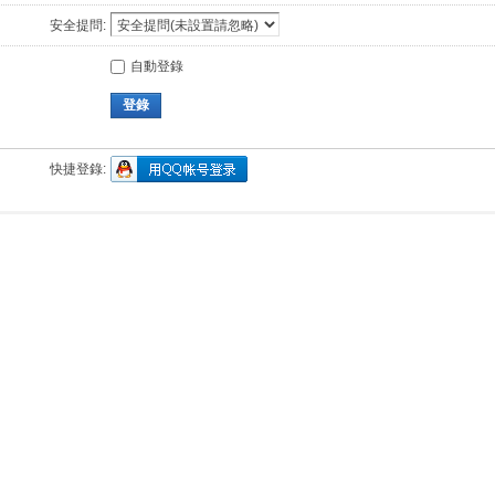
安全提問:
自動登錄
登錄
快捷登錄: