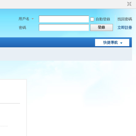
用戶名
自動登錄
找回密碼
登錄
密碼
立即註冊
快捷導航