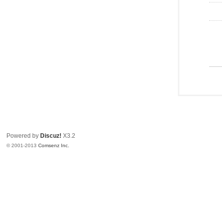
Powered by
Discuz!
X3.2
© 2001-2013
Comsenz Inc.