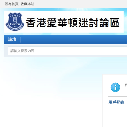
設為首頁
收藏本站
論壇
用戶登錄