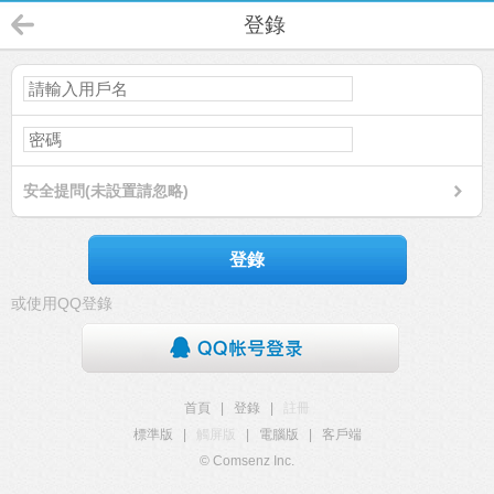
登錄
安全提問(未設置請忽略)
登錄
或使用QQ登錄
首頁
|
登錄
|
註冊
標準版
|
觸屏版
|
電腦版
|
客戶端
© Comsenz Inc.