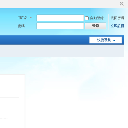
用戶名
自動登錄
找回密碼
登錄
密碼
立即註冊
快捷導航