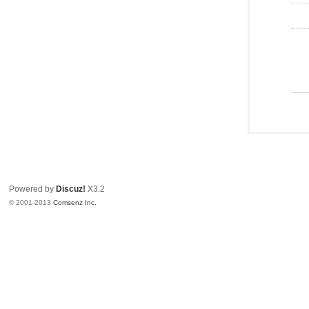
Powered by
Discuz!
X3.2
© 2001-2013
Comsenz Inc.