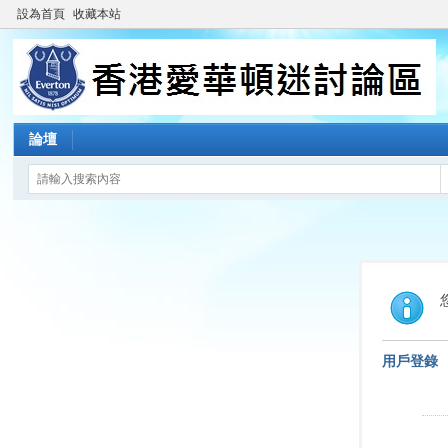
設為首頁
收藏本站
論壇
用戶登錄