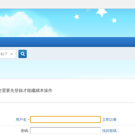
帖子
搜
索
您需要先登錄才能繼續本操作
用戶名
立即註冊
密碼:
找回密碼