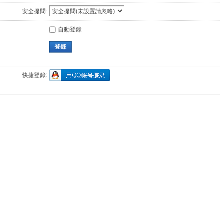
安全提問:
自動登錄
登錄
快捷登錄: