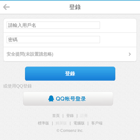
登錄
安全提問(未設置請忽略)
登錄
或使用QQ登錄
首頁
|
登錄
|
註冊
標準版
|
觸屏版
|
電腦版
|
客戶端
© Comsenz Inc.