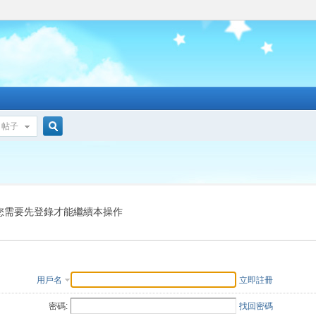
帖子
搜
索
您需要先登錄才能繼續本操作
用戶名
立即註冊
密碼:
找回密碼