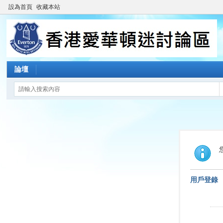
設為首頁
收藏本站
論壇
用戶登錄