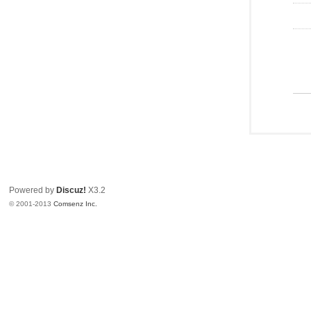
Powered by
Discuz!
X3.2
© 2001-2013
Comsenz Inc.