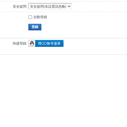
安全提問:
自動登錄
登錄
快捷登錄: