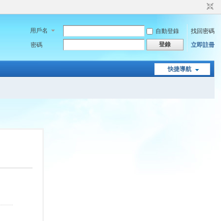
用戶名
自動登錄
找回密碼
登錄
密碼
立即註冊
快捷導航