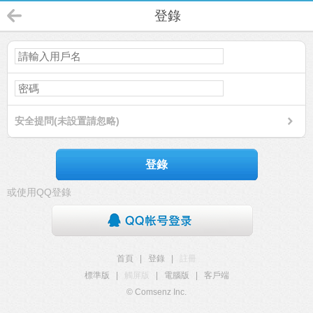
登錄
安全提問(未設置請忽略)
登錄
或使用QQ登錄
首頁
|
登錄
|
註冊
標準版
|
觸屏版
|
電腦版
|
客戶端
© Comsenz Inc.