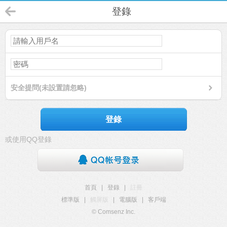
登錄
安全提問(未設置請忽略)
登錄
或使用QQ登錄
首頁
|
登錄
|
註冊
標準版
|
觸屏版
|
電腦版
|
客戶端
© Comsenz Inc.